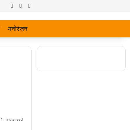
Log In
Random Article
Sidebar
मनोरंजन
1 minute read