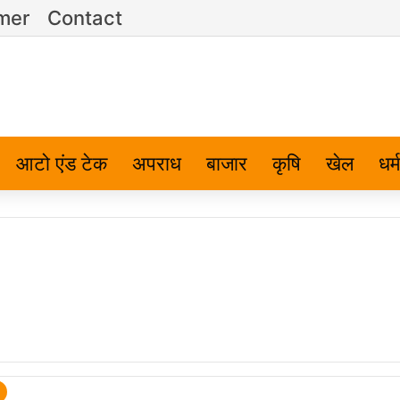
imer
Contact
आटो एंड टेक
अपराध
बाजार
कृषि
खेल
धर्म